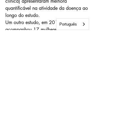
clínica) apresentaram melhora 
quantificável na atividade da doença ao 
longo do estudo.
Um outro estudo, em 2019 [
5
] 
Português
acompanhou 17 mulheres com tireoidite 
Hashimoto no 
Protocolo Autoimune AIP
por 6 semanas, seguidas por uma fase 
de manutenção de 4 semanas. Todos os 
pacientes tiveram uma melhora 
estatisticamente significativa na 
pontuação de qualidade de vida 
relacionados à saúde (conforme medido 
pelo Questionário de Sintomas Médicos 
(MSQ) do Cleveland Clinic Center for 
Functional Medicine). A carga de 
sintomas clínicos (medida pelo MSQ), 
diminuiu de uma média de 92 no início 
do estudo para 29 após as 10 
semanas. Observou-se também reduções 