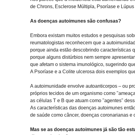
de Chrons, Esclerose Múltipla, Psoríase e Lúpu
As doenças autoimunes são confusas? 
Embora existam muitos estudos e pesquisas sobr
reumatologistas reconhecem que a autoimunidad
porque ainda estão descobrindo características 
porque alguns distúrbios nem sempre apresenta
que afetam o sistema imunológico, sugerindo q
A Psoríase e a Colite ulcerosa dois exemplos qu
A autoimunidade envolve autoanticorpos – ou pr
próprios tecidos de um organismo como "ameaças
as células T e B que atuam como "agentes" dess
As características das doenças autoimunes então
de saúde como câncer, doenças coronarianas e o
Mas se as doenças autoimunes já são tão estu