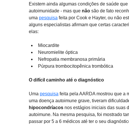
Existem ainda algumas condições de saúde que 
autoimunidade - mas que 
não
 são de fato reco
uma 
pesquisa
 feita por Cook e Hayter, ou não
alguns especialistas afirmam que certas caracterí
elas: 
Miocardite
Neuromielite óptica
Nefropatia membranosa primária 
Púrpura trombocitopênica trombótica
O difícil caminho até o diagnóstico
Uma 
pesquisa
 feita pela AARDA mostrou que a m
uma doença autoimune grave, tiveram dificuldade
hipocondríacos
 nos estágios iniciais das sua
autoimune. Na mesma pesquisa, foi mostrado tam
passar por 5 a 6 médicos até ter o seu diagnóstico