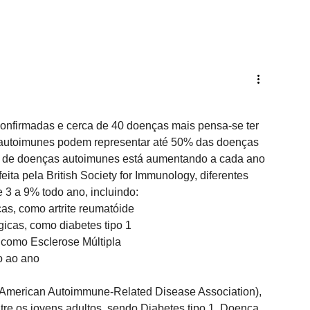
nfirmadas e cerca de 40 doenças mais pensa-se ter 
autoimunes podem representar até 50% das doenças 
ia de doenças autoimunes está aumentando a cada ano 
 feita pela British Society for Immunology, diferentes 
3 a 9% todo ano, incluindo: 
s, como artrite reumatóide
icas, como diabetes tipo 1
como Esclerose Múltipla
o ao ano
American Autoimmune-Related Disease Association), 
re os jovens adultos, sendo Diabetes tipo 1, Doença 