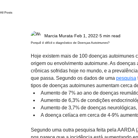
All Posts
Marcia Murata
Feb 1, 2022
5 min read
Porquê é difícil o diagnóstico de Doenças Autoimunes?
Hoje existem mais de 100 doenças autoimunes co
origem ou envolvimento autoimune. As doenças 
crônicas sofridas hoje no mundo, e a prevalênc
que passa. Segundo os dados de uma 
pesquisa
tipos de doenças autoimunes aumentam cerca de 
Aumento de 7% ao ano de doenças reumática
Aumento de 6,3% de condições endocrinológ
Aumento de 3,7% de doenças neurológicas, 
A doença celíaca em cerca de 4-9% aument
Segundo uma outra pesquisa feita pela AARDA (
nos parece que a incidência está aumentando ent